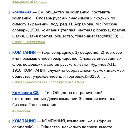
Финансовый словарь
компания
— См. общество за компанию, составить
3
компанию... Словарь русских синонимов и сходных по
смыслу выражений. под. ред. Н. Абрамова, М.: Русские
словари, 1999. компания (теплая, честная); бражка, братия,
шатия, шатия братия, общество, товарищество;&#8230; …
Словарь синонимов
КОМПАНИЯ
— (фр. compagnie). 1) общество. 2) торговое
4
или промышленное товарищество. Словарь иностранных
слов, вошедших в состав русского языка. Чудинов А.Н.,
1910. КОМПАНИЯ случайно собравшийся кружок знакомых;
общество, учрежденное для торговых,&#8230; …
Словарь иностранных слов русского языка
Компания CS
— Тип Общество с ограниченной
5
ответственностью Девиз компании Эволюция качества
бизнеса Год основания …
Википедия
КОМПАНИЯ
— КОМПАНИЯ, компании, жен. (франц.
6
compagnie). 1. Общество, несколько человек, вместе