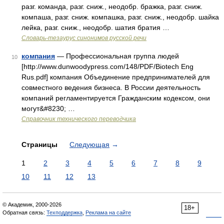
разг. команда, разг. сниж., неодобр. бражка, разг. сниж.
компаша, разг. сниж. компашка, разг. сниж., неодобр. шайка
лейка, разг. сниж., неодобр. шатия братия …
Словарь-тезаурус синонимов русской речи
компания
— Профессиональная группа людей
10
[http://www.dunwoodypress.com/148/PDF/Biotech Eng
Rus.pdf] компания Объединение предпринимателей для
совместного ведения бизнеса. В России деятельность
компаний регламентируется Гражданским кодексом, они
могут&#8230; …
Справочник технического переводчика
Страницы
Следующая
→
1
2
3
4
5
6
7
8
9
10
11
12
13
© Академик, 2000-2026
18+
Обратная связь:
Техподдержка
,
Реклама на сайте